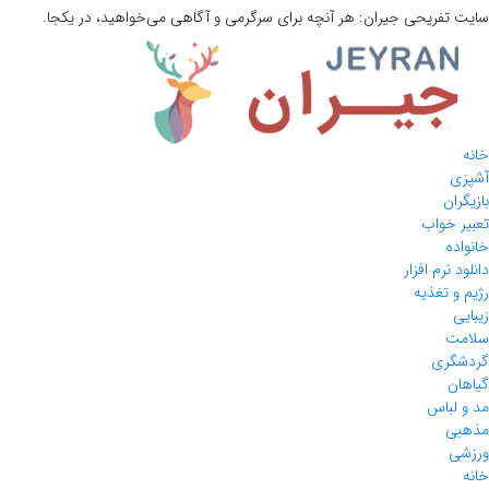
سایت تفریحی
جیران:
هر آنچه برای سرگرمی و آگاهی می‌خواهید، در یکجا.
خانه
آشپزی
بازیگران
تعبیر خواب
خانواده
دانلود نرم افزار
رژیم و تغذیه
زیبایی
سلامت
گردشگری
گیاهان
مد و لباس
مذهبی
ورزشی
خانه