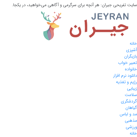
سایت تفریحی
جیران:
هر آنچه برای سرگرمی و آگاهی می‌خواهید، در یکجا.
خانه
آشپزی
بازیگران
تعبیر خواب
خانواده
دانلود نرم افزار
رژیم و تغذیه
زیبایی
سلامت
گردشگری
گیاهان
مد و لباس
مذهبی
ورزشی
خانه