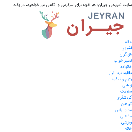
سایت تفریحی
جیران:
هر آنچه برای سرگرمی و آگاهی می‌خواهید، در یکجا.
خانه
آشپزی
بازیگران
تعبیر خواب
خانواده
دانلود نرم افزار
رژیم و تغذیه
زیبایی
سلامت
گردشگری
گیاهان
مد و لباس
مذهبی
ورزشی
خانه