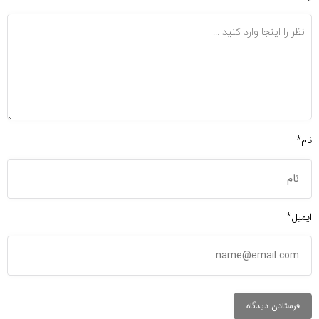
*
نام*
ایمیل*