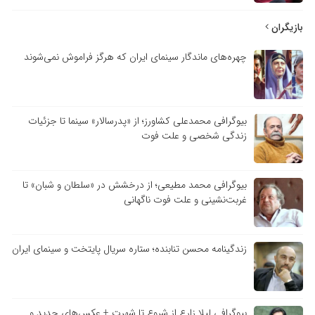
بازیگران
چهره‌های ماندگار سینمای ایران که هرگز فراموش نمی‌شوند
بیوگرافی محمدعلی کشاورز؛ از «پدرسالار» سینما تا جزئیات
زندگی شخصی و علت فوت
بیوگرافی محمد مطیعی؛ از درخشش در «سلطان و شبان» تا
غربت‌نشینی و علت فوت ناگهانی
زندگینامه محسن تنابنده؛ ستاره سریال پایتخت و سینمای ایران
بیوگرافی لیلا زارع از شروع تا شهرت + عکس‌های جدید و