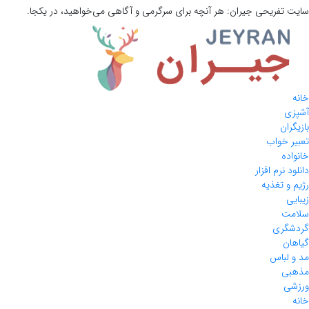
سایت تفریحی
جیران:
هر آنچه برای سرگرمی و آگاهی می‌خواهید، در یکجا.
خانه
آشپزی
بازیگران
تعبیر خواب
خانواده
دانلود نرم افزار
رژیم و تغذیه
زیبایی
سلامت
گردشگری
گیاهان
مد و لباس
مذهبی
ورزشی
خانه