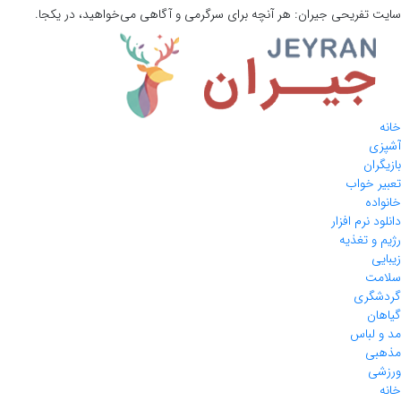
سایت تفریحی
جیران:
هر آنچه برای سرگرمی و آگاهی می‌خواهید، در یکجا.
خانه
آشپزی
بازیگران
تعبیر خواب
خانواده
دانلود نرم افزار
رژیم و تغذیه
زیبایی
سلامت
گردشگری
گیاهان
مد و لباس
مذهبی
ورزشی
خانه