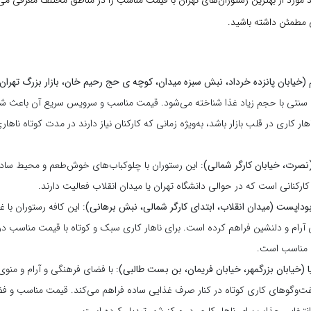
ند مورد از بهترین رستوران‌های تهران با قیمت مناسب را در مناطق مختلف معرفی می‌
ی مطمئن داشته باشید.
(خیابان پانزده خرداد، نبش سبزه میدان، کوچه ی حج رحیم خان، بازار بزرگ تهران
 سنتی با حجم زیاد غذا شناخته می‌شود. قیمت مناسب و سرویس سریع آن باعث شد
ار کاری در قلب بازار باشد، به‌ویژه زمانی که کارکنان نیاز دارند در مدت کوتاه ناها
نصرت، خیابان کارگر شمالی)
: این رستوران با چلوکباب‌های خوش‌طعم و محیط ساده،
ارکنانی است که در حوالی دانشگاه تهران یا میدان انقلاب فعالیت دارند.
بوداپست (میدان انقلاب، ابتدای کارگر شمالی، نبش برهانی)
: این کافه رستوران با
رام و دلنشین فراهم کرده است. برای ناهار کاری سبک و کوتاه با قیمت مناسب در
ی مناسب است.
ا (خیابان بزرگمهر، خیابان فریمان، بن بست طالبی)
: با فضای فرهنگی و آرام و من
گفت‌وگوهای کاری کوتاه در کنار صرف غذایی ساده فراهم می‌کند. قیمت مناسب و ف
 انتخابی جذاب برای ناهار کاری در مرکز شهر تبدیل کرده است.