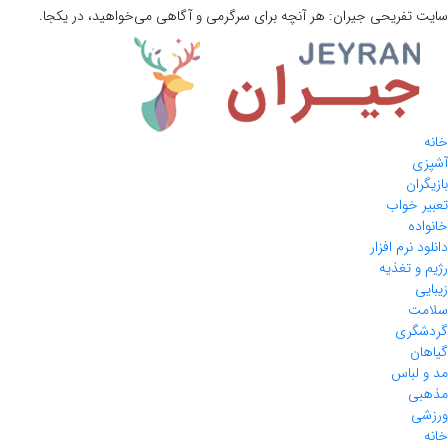
سایت تفریحی
جیران:
هر آنچه برای سرگرمی و آگاهی می‌خواهید، در یکجا.
خانه
آشپزی
بازیگران
تعبیر خواب
خانواده
دانلود نرم افزار
رژیم و تغذیه
زیبایی
سلامت
گردشگری
گیاهان
مد و لباس
مذهبی
ورزشی
خانه