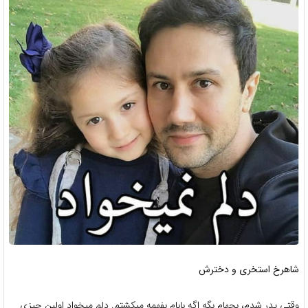
شاهرخ استخری و دخترش
وقتی پدر شدم، بچهام بگه اگه بابام بفهمه میکشتم. دلم میخواد اولین چیزی