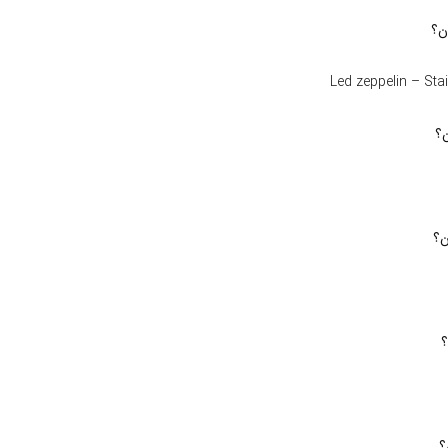
ن؟
Led zeppelin – Sta
ن؟
ن؟
؟
؟