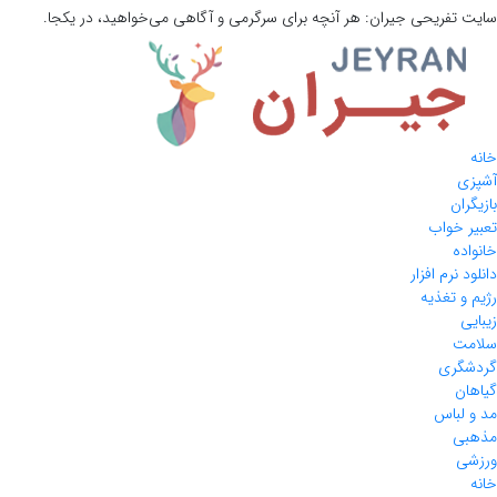
سایت تفریحی
جیران:
هر آنچه برای سرگرمی و آگاهی می‌خواهید، در یکجا.
خانه
آشپزی
بازیگران
تعبیر خواب
خانواده
دانلود نرم افزار
رژیم و تغذیه
زیبایی
سلامت
گردشگری
گیاهان
مد و لباس
مذهبی
ورزشی
خانه