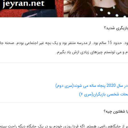
بازیگری شدید؟
سودا: سنم پایین بود. حدود 15 سالم بود. از مدرسه متنفر بود و یک بچه غیر اجتماعی بودم. ص
م و می تونستم چیزهای زیادی ازش یاد بگیرم.
ه می شوند(سری دوم)
حات شخصی بازیگران(سری ۶)
با شغلتون چیه؟
ر از جایگاهم راضی هستم. اگه فردا روزی خودم رو در یک جایگاه دیگه راحت ببینم