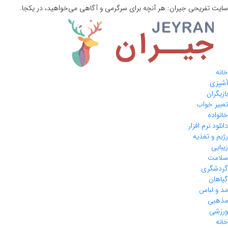
سایت تفریحی
جیران:
هر آنچه برای سرگرمی و آگاهی می‌خواهید، در یکجا.
خانه
آشپزی
بازیگران
تعبیر خواب
خانواده
دانلود نرم افزار
رژیم و تغذیه
زیبایی
سلامت
گردشگری
گیاهان
مد و لباس
مذهبی
ورزشی
خانه