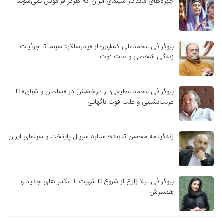
چهره‌های ماندگار سینمای ایران که هرگز فراموش نمی‌شوند
بیوگرافی محمدعلی کشاورز؛ از «پدرسالار» سینما تا جزئیات
زندگی شخصی و علت فوت
بیوگرافی محمد مطیعی؛ از درخشش در «سلطان و شبان» تا
غربت‌نشینی و علت فوت ناگهانی
زندگینامه محسن تنابنده؛ ستاره سریال پایتخت و سینمای ایران
بیوگرافی لیلا زارع از شروع تا شهرت + عکس‌های جدید و
همسرش