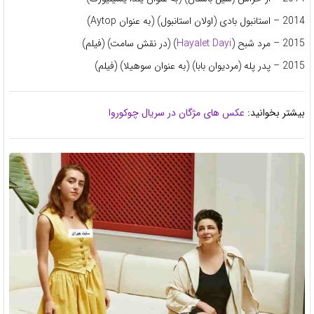
2014 – استانبول بادی (اولان استانبول) (به عنوان Aytop)
2015 – مرد شبح (
Hayalet Dayi
) (در نقش سامت) (فیلم)
2015 – پدر پله (مردیوان بابا) (به عنوان سوهیلا) (فیلم)
بیشتر بخوانید:
عکس های مژگان در سریال چوکوروا