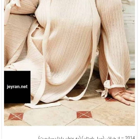
2014 – از خراش (سیل باستان) (به عنوان یلدا یسیلیورت)