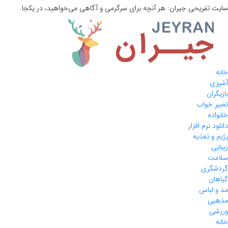
سایت تفریحی
جیران:
هر آنچه برای سرگرمی و آگاهی می‌خواهید، در یکجا.
خانه
آشپزی
بازیگران
تعبیر خواب
خانواده
دانلود نرم افزار
رژیم و تغذیه
زیبایی
سلامت
گردشگری
گیاهان
مد و لباس
مذهبی
ورزشی
خانه