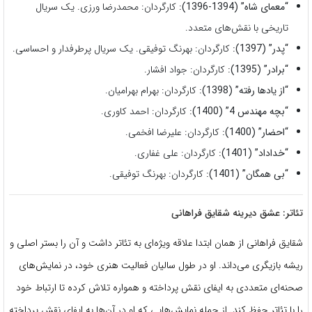
“معمای شاه” (1394-1396):
کارگردان: محمدرضا ورزی. یک سریال
تاریخی با نقش‌های متعدد.
“پدر” (1397):
کارگردان: بهرنگ توفیقی. یک سریال پرطرفدار و احساسی.
“برادر” (1395):
کارگردان: جواد افشار.
“از یادها رفته” (1398):
کارگردان: بهرام بهرامیان.
“بچه مهندس 4” (1400):
کارگردان: احمد کاوری.
“احضار” (1400):
کارگردان: علیرضا افخمی.
“خداداد” (1401):
کارگردان: علی غفاری.
“بی همگان” (1401):
کارگردان: بهرنگ توفیقی.
تئاتر: عشق دیرینه شقایق فراهانی
شقایق فراهانی از همان ابتدا علاقه ویژه‌ای به تئاتر داشت و آن را بستر اصلی و
ریشه بازیگری می‌داند. او در طول سالیان فعالیت هنری خود، در نمایش‌های
صحنه‌ای متعددی به ایفای نقش پرداخته و همواره تلاش کرده تا ارتباط خود
را با تئاتر حفظ کند. از جمله نمایش‌هایی که او در آن‌ها به ایفای نقش پرداخته