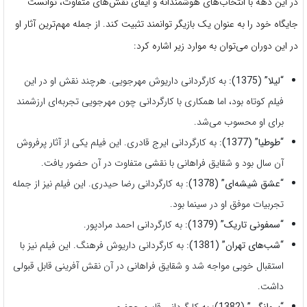
در این دهه با انتخاب‌های هوشمندانه و ایفای نقش‌های متفاوت، توانست
جایگاه خود را به عنوان یک بازیگر توانمند تثبیت کند. از جمله مهم‌ترین آثار او
در این دوران می‌توان به موارد زیر اشاره کرد:
“لیلا” (1375):
به کارگردانی داریوش مهرجویی. هرچند نقش او در این
فیلم کوتاه بود، اما همکاری با کارگردانی چون مهرجویی تجربه‌ای ارزشمند
برای او محسوب می‌شد.
“طوطیا” (1377):
به کارگردانی ایرج قادری. این فیلم یکی از آثار پرفروش
آن سال بود و شقایق فراهانی با نقشی متفاوت در آن حضور یافت.
“عشق شیشه‌ای” (1378):
به کارگردانی رضا حیدری. این فیلم نیز از جمله
تجربیات موفق او در سینما بود.
“سمفونی تاریک” (1379):
به کارگردانی احمد مرادپور.
“شب‌های تهران” (1381):
به کارگردانی داریوش فرهنگ. این فیلم نیز با
استقبال خوبی مواجه شد و شقایق فراهانی در آن نقش آفرینی قابل قبولی
داشت.
“پروانگی” (1382):
به کارگردانی قاسم جعفری.