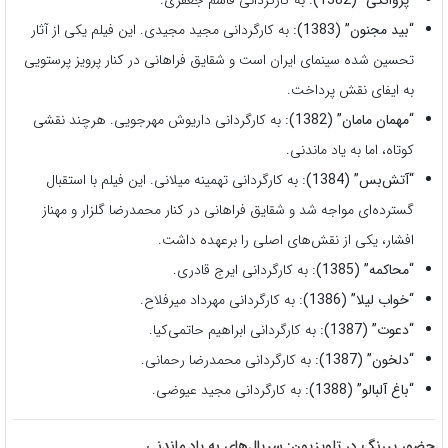
“بید مجنون” (1383):
به کارگردانی مجید مجیدی. این فیلم یکی از آثار
تحسین شده سینمای ایران است و شقایق فراهانی در کنار پرویز پرستویی
به ایفای نقش پرداخت.
“مهمان مامان” (1382):
به کارگردانی داریوش مهرجویی. هرچند نقشی
کوتاه، اما به یاد ماندنی.
“آتش‌بس” (1384):
به کارگردانی تهمینه میلانی. این فیلم با استقبال
گسترده‌ای مواجه شد و شقایق فراهانی در کنار محمدرضا گلزار و مهناز
افشار، یکی از نقش‌های اصلی را برعهده داشت.
“محاکمه” (1385):
به کارگردانی ایرج قادری.
“خواب لیلا” (1386):
به کارگردانی مهرداد میرفلاح.
“دعوت” (1387):
به کارگردانی ابراهیم حاتمی‌کیا.
“دلخون” (1387):
به کارگردانی محمدرضا رحمانی.
“باغ آلبالو” (1388):
به کارگردانی مجید عیوضی.
حضور پررنگ در تلویزیون: سریال‌های به یاد ماندنی