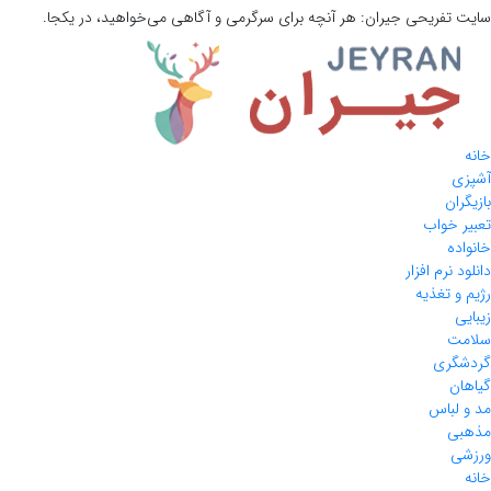
سایت تفریحی
جیران:
هر آنچه برای سرگرمی و آگاهی می‌خواهید، در یکجا.
خانه
آشپزی
بازیگران
تعبیر خواب
خانواده
دانلود نرم افزار
رژیم و تغذیه
زیبایی
سلامت
گردشگری
گیاهان
مد و لباس
مذهبی
ورزشی
خانه