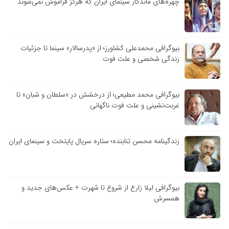
چهره‌های ماندگار سینمای ایران که هرگز فراموش نمی‌شوند
بیوگرافی محمدعلی کشاورز؛ از «پدرسالار» سینما تا جزئیات
زندگی شخصی و علت فوت
بیوگرافی محمد مطیعی؛ از درخشش در «سلطان و شبان» تا
غربت‌نشینی و علت فوت ناگهانی
زندگینامه محسن تنابنده؛ ستاره سریال پایتخت و سینمای ایران
بیوگرافی لیلا زارع از شروع تا شهرت + عکس‌های جدید و
همسرش