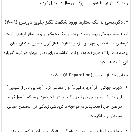
را به یکی از فیلمنامه‌نویسان پرکار آن سال‌ها تبدیل کردند.
۳. دگردیسی به یک ستاره: ورود شگفت‌انگیز جلوی دوربین (۲۰۰۹)
نقطه عطف زندگی پیمان معادی بدون شک، همکاری او با
اصغر فرهادی
است.
فرهادی که به دنبال چهره‌ای تازه و متفاوت با بازیگران معمول سینمای ایران
بود، معادی را که هیچ تجربه بازیگری نداشت، برای نقش
پیمان
در فیلم
“درباره
الی…”
انتخاب کرد.
جدایی نادر از سیمین (A Separation) – ۲۰۰۹
شهرت جهانی:
اگر “درباره الی…
” او را معرفی کرد، “جدایی نادر از سیمین”
او را به یک ستاره جهانی تبدیل کرد.
نقش
نادر
، مردی محکم، اصول‌گرا و
در عین حال آسیب‌پذیر در مواجهه با فروپاشی زندگی‌اش، تحسین جهانی
منتقدان را برانگیخت.
جوایز بین‌المللی:
معادی به همراه گروه بازیگران، موفق به کسب
جایزه