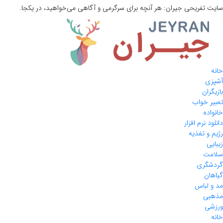
سایت تفریحی
جیران:
هر آنچه برای سرگرمی و آگاهی می‌خواهید، در یکجا.
خانه
آشپزی
بازیگران
تعبیر خواب
خانواده
دانلود نرم افزار
رژیم و تغذیه
زیبایی
سلامت
گردشگری
گیاهان
مد و لباس
مذهبی
ورزشی
خانه