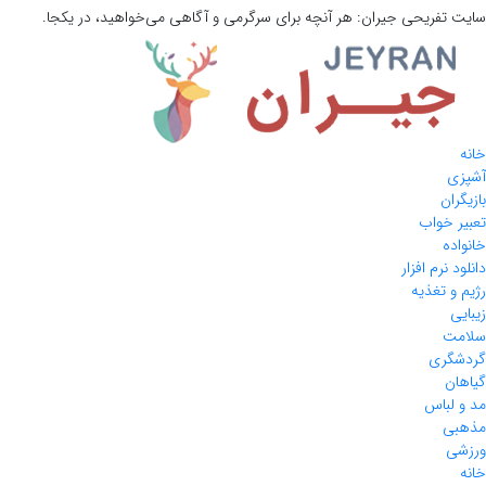
سایت تفریحی
جیران:
هر آنچه برای سرگرمی و آگاهی می‌خواهید، در یکجا.
خانه
آشپزی
بازیگران
تعبیر خواب
خانواده
دانلود نرم افزار
رژیم و تغذیه
زیبایی
سلامت
گردشگری
گیاهان
مد و لباس
مذهبی
ورزشی
خانه