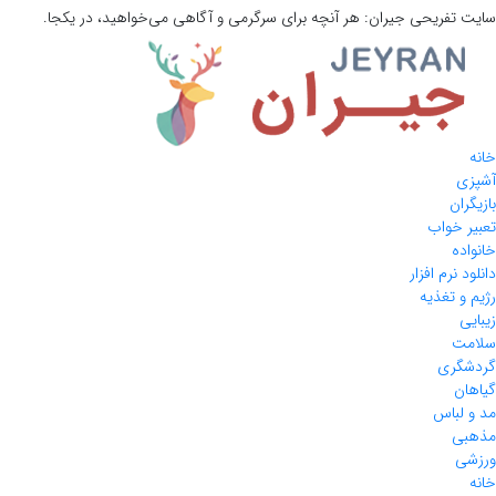
سایت تفریحی
جیران:
هر آنچه برای سرگرمی و آگاهی می‌خواهید، در یکجا.
خانه
آشپزی
بازیگران
تعبیر خواب
خانواده
دانلود نرم افزار
رژیم و تغذیه
زیبایی
سلامت
گردشگری
گیاهان
مد و لباس
مذهبی
ورزشی
خانه