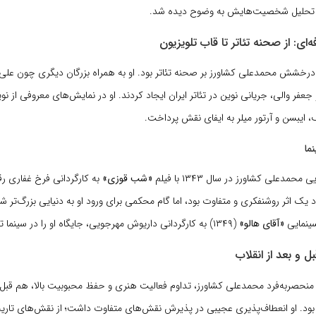
وه تحلیل شخصیت‌هایش به وضوح دیده شد.
‌ای: از صحنه تئاتر تا قاب تلویزیون
، دوران درخشش محمدعلی کشاورز بر صحنه تئاتر بود. او به همراه بزرگان دیگری چون علی
 جعفر والی، جریانی نوین در تئاتر ایران ایجاد کردند. او در نمایش‌های معروفی از ن
 ایبسن و آرتور میلر به ایفای نقش پرداخت.
ما
حمدعلی کشاورز در سال ۱۳۴۳ با فیلم
«شب قوزی»
به کارگردانی فرخ غفاری رق
 یک اثر روشنفکری و متفاوت بود، اما گام محکمی برای ورود او به دنیایی بزرگ‌تر ش
سینمایی
«آقای هالو»
(۱۳۴۹) به کارگردانی داریوش مهرجویی، جایگاه او را در سینما تثبیت کرد.
ل و بعد از انقلاب
منحصربه‌فرد محمدعلی کشاورز، تداوم فعالیت هنری و حفظ محبوبیت بالا، هم قبل ا
س از سال ۱۳۵۷ بود. او انعطاف‌پذیری عجیبی در پذیرش نقش‌های متفاوت داشت؛ از نقش‌های تا