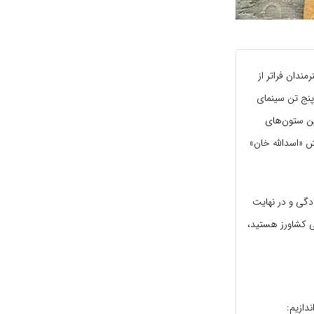
مندان فراتر از
پنج تن سینمای
ین ستون‌های
ش «اسدالله خان»
دگی و در نهایت
لی کشاورز هستید،
دازیم: