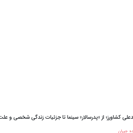
علی کشاورز؛ از «پدرسالار» سینما تا جزئیات زندگی شخصی و عل
ه:
جیران