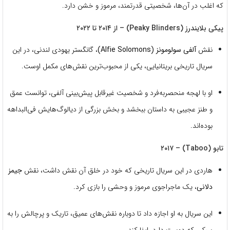
که اغلب در آن‌ها، شخصیتی قدرتمند، مرموز و خشن دارد.
پیکی بلایندرز (Peaky Blinders) – از ۲۰۱۴ تا ۲۰۲۲
نقش
آلفی سولومونز (Alfie Solomons)
، گانگستر یهودی لندنی، در این
سریال تاریخی بریتانیایی، یکی از محبوب‌ترین نقش‌های مکمل اوست.
او با لهجه منحصربه‌فرد و شخصیت غیرقابل پیش‌بینی آلفی، توانست عمق
و طنز عجیبی به داستان ببخشد و بخش بزرگی از دیالوگ‌هایش فی‌البداهه
بوده‌اند.
تابو (Taboo) – ۲۰۱۷
هاردی در این سریال تاریخی که خود در خلق آن نقش داشت، نقش
جیمز
دلانی
، یک ماجراجوی مرموز و وحشی را بازی کرد.
این سریال به او اجازه داد تا دوباره نقش‌های عمیق، تاریک و پرچالش را به
سبکی که دوست دارد، ایفا کند.