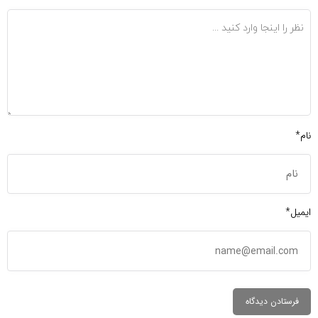
نام*
ایمیل*