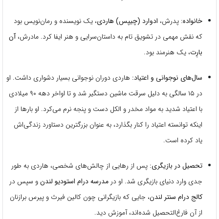
خانواده:
پدرش،
ادوارد (چیپس) هاردی
، یک نویسنده و رمان‌نویس بود
که نقش مهمی در تشویق تام به داستان‌سرایی و هنر ایفا کرد. مادرش،
آن
بارِت
، یک هنرمند بود.
سال‌های نوجوانی و اعتیاد:
هاردی دوران نوجوانی بسیار دشواری داشت. او
در ۱۵ سالگی به دلیل سرقت ماشین دستگیر شد و تا اواخر دهه ۹۰ میلادی
با اعتیاد شدید به مواد مخدر و الکل دست و پنجه نرم می‌کرد. او بارها از
اینکه توانسته اعتیاد را کنار بگذارد، به عنوان بزرگترین دستاورد زندگی‌اش
یاد کرده است.
تحصیل در بازیگری:
پس از رهایی از چالش‌های شخصی، هاردی به طور
جدی وارد دنیای بازیگری شد. او در
مدرسه درام استودیو لندن
و سپس در
کالج درام سنتر لندن
، جایی که بازیگرانی چون کالین فیرث و پیرس برازنان
از آن فارغ‌التحصیل شده‌اند، آموزش دید.