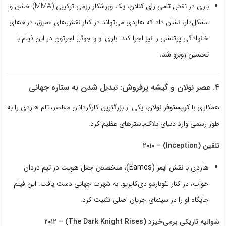
بازی در نقش
تامی رای کنلان
، یک ورزشکار رزمی ترکیبی (MMA) خشن و
مشکل‌دار، نشان داد که هاردی می‌تواند در کنار نقش‌های عمیق، درام‌های
خانوادگی پرتنشی را نیز اجرا کند. بازی او و جوئل اجرتون در این فیلم با
تحسین روبرو شد.
۴. عصر نولان و گیشه پرفروش: تبدیل شدن به ستاره جهانی
همکاری با
کریستوفر نولان
، یکی از بزرگترین کارگردانان معاصر، تام هاردی را به
طور رسمی وارد دنیای بلاک‌باسترهای عظیم کرد.
تلقین (Inception) – ۲۰۱۰
هاردی با نقش
ایمز (Eames)
، متخصص جعل هویت در تیم دزدان
خواب، در کنار لئوناردو دی‌کاپریو، به شهرت جهانی دست یافت. این فیلم
جایگاه او را در سینمای جریان اصلی تثبیت کرد.
شوالیه تاریکی برمی‌خیزد (The Dark Knight Rises) – ۲۰۱۲