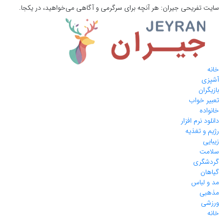
سایت تفریحی
جیران:
هر آنچه برای سرگرمی و آگاهی می‌خواهید، در یکجا.
خانه
آشپزی
بازیگران
تعبیر خواب
خانواده
دانلود نرم افزار
رژیم و تغذیه
زیبایی
سلامت
گردشگری
گیاهان
مد و لباس
مذهبی
ورزشی
خانه