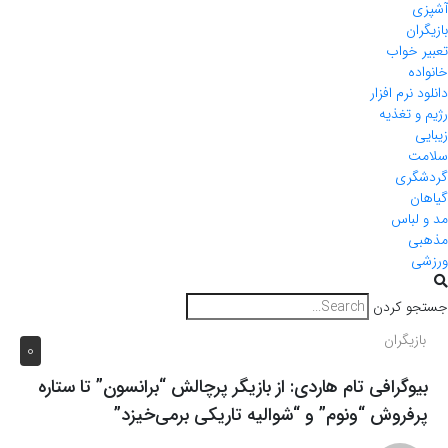
آشپزی
بازیگران
تعبیر خواب
خانواده
دانلود نرم افزار
رژیم و تغذیه
زیبایی
سلامت
گردشگری
گیاهان
مد و لباس
مذهبی
ورزشی
جستجو کردن
بازیگران
0
بیوگرافی تام هاردی: از بازیگر پرچالش “برانسون” تا ستاره
پرفروش “ونوم” و “شوالیه تاریکی برمی‌خیزد”