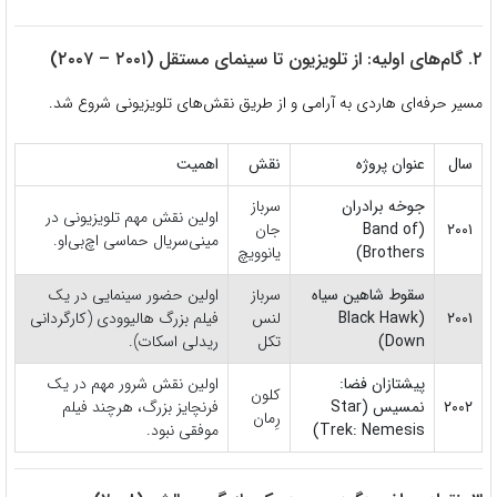
۲. گام‌های اولیه: از تلویزیون تا سینمای مستقل (۲۰۰۱ – ۲۰۰۷)
مسیر حرفه‌ای هاردی به آرامی و از طریق نقش‌های تلویزیونی شروع شد.
سال
عنوان پروژه
نقش
اهمیت
جوخه برادران
سرباز
اولین نقش مهم تلویزیونی در
۲۰۰۱
(Band of
جان
مینی‌سریال حماسی اچ‌بی‌او.
Brothers)
یانوویچ
سقوط شاهین سیاه
سرباز
اولین حضور سینمایی در یک
۲۰۰۱
(Black Hawk
لنس
فیلم بزرگ هالیوودی (کارگردانی
Down)
تکل
ریدلی اسکات).
پیشتازان فضا:
اولین نقش شرور مهم در یک
کلون
۲۰۰۲
نمسیس (Star
فرنچایز بزرگ، هرچند فیلم
رِمان
Trek: Nemesis)
موفقی نبود.