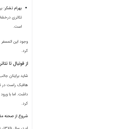
بهرام تشکر:
برا
تئاتری درخشانی
است.
وجود این اتمسفر ف
کرد.
از فوتبال تا تئا
شاید برایتان جالب
هافبک راست در تیم
داشت. اما با ورود
کرد.
شروع از صحنه مق