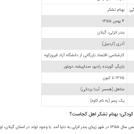
گی
بهنام تشکر
۴ بهمن ۱۳۵۵
بندر انزلی، گیلان
آذری (اردبیل)
کارشناسی اقتصاد بازرگانی از دانشگاه آزاد فیروزکوه
بازیگر، گوینده رادیو، صداپیشه، دوبلور
۱۳۷۵ تا کنون
متاهل (همسر: آیدا یزدانی)
یک پسر (به نام کاوه)
کودکی؛ بهنام تشکر اهل کجاست؟
بهنام تشکر در ۴ بهمن سال ۱۳۵۵ در شهر زیبای بندر انزلی به دنیا آمد. با وجود تولد در استان گی