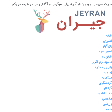
سایت تفریحی
جیران:
هر آنچه برای سرگرمی و آگاهی می‌خواهید، در یکجا.
خانه
آشپزی
بازیگران
تعبیر خواب
خانواده
دانلود نرم افزار
رژیم و تغذیه
زیبایی
سلامت
گردشگری
گیاهان
مد و لباس
مذهبی
ورزشی
خانه