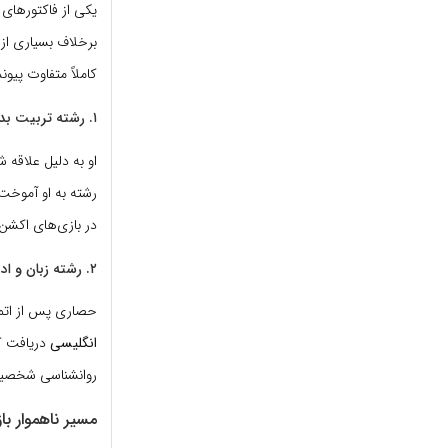
یکی از فاکتورهای
برخلاف بسیاری از 
کاملاً متفاوت پیوند
۱. رشته تربیت بدنی؛ فونداسیون فیزیک سینمایی
او به دلیل علاقه 
رشته به او آموخت ک
در بازی‌های اکشن
۲. رشته زبان و ادبیات انگلیسی؛ کلید ورود به منابع جهانی
حصاری پس از اتما
انگلیسی
دریافت کن
روانشناسی شخصیت و
مسیر ناهموار با