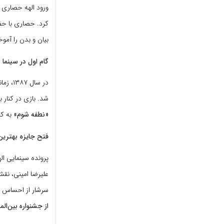
ورود الهه حصاری ب
کرد. حصاری با حض
بیان و بدن را آمو
گام اول در سینما 
در سال ۱۳۸۷، زمانی که تنها ۱۸ سال داشت، توسط ابراهیم وحیدزاده برای بازی در فیلم کمدی
شد. بازی در کنار ب
«نطفه شوم»
به کا
فتح جایزه بهترین با
پرونده سینمایی الهه حصاری در سال ۱۳۹۲ 
علیرضا امینی، نق
سرشار از احساس او در 
از جشنواره بین‌المل