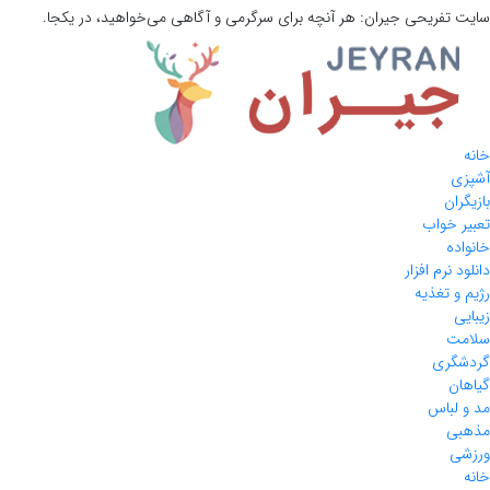
سایت تفریحی
جیران:
هر آنچه برای سرگرمی و آگاهی می‌خواهید، در یکجا.
خانه
آشپزی
بازیگران
تعبیر خواب
خانواده
دانلود نرم افزار
رژیم و تغذیه
زیبایی
سلامت
گردشگری
گیاهان
مد و لباس
مذهبی
ورزشی
خانه