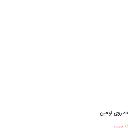
اده روی اربعین
ه:
جیران