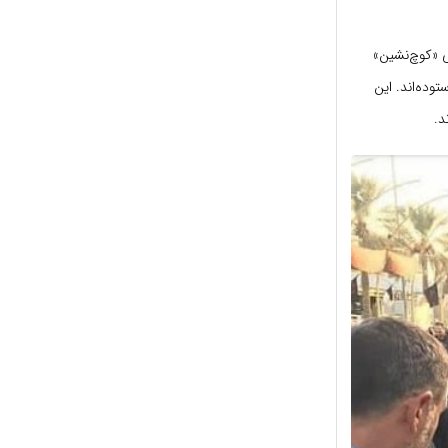
ی «کوچ‌نشین»
وده‌اند. این
د.