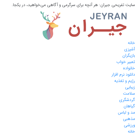
سایت تفریحی
جیران:
هر آنچه برای سرگرمی و آگاهی می‌خواهید، در یکجا.
خانه
آشپزی
بازیگران
تعبیر خواب
خانواده
دانلود نرم افزار
رژیم و تغذیه
زیبایی
سلامت
گردشگری
گیاهان
مد و لباس
مذهبی
ورزشی
خانه