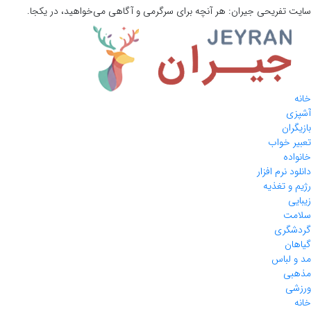
سایت تفریحی
جیران:
هر آنچه برای سرگرمی و آگاهی می‌خواهید، در یکجا.
خانه
آشپزی
بازیگران
تعبیر خواب
خانواده
دانلود نرم افزار
رژیم و تغذیه
زیبایی
سلامت
گردشگری
گیاهان
مد و لباس
مذهبی
ورزشی
خانه