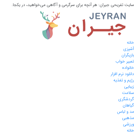
سایت تفریحی
جیران:
هر آنچه برای سرگرمی و آگاهی می‌خواهید، در یکجا.
خانه
آشپزی
بازیگران
تعبیر خواب
خانواده
دانلود نرم افزار
رژیم و تغذیه
زیبایی
سلامت
گردشگری
گیاهان
مد و لباس
مذهبی
ورزشی
خانه