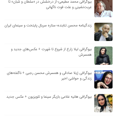
بیوگرافی محمد مطیعی؛ از درخشش در «سلطان و شبان» تا
غربت‌نشینی و علت فوت ناگهانی
زندگینامه محسن تنابنده؛ ستاره سریال پایتخت و سینمای ایران
بیوگرافی لیلا زارع از شروع تا شهرت + عکس‌های جدید و
همسرش
بیوگرافی ژیلا صادقی و همسرش محسن رجبی + ناگفته‌های
زندگی و حواشی اخیر
بیوگرافی هانیه غلامی بازیگر سینما و تلویزیون + عکس جدید