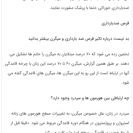
ضدبارداری خوراکی حتما با پزشک مشورت نمایند.
قرص ضدبارداری
بد نیست درباره تاثیر قرص ضد بارداری و میگرن بیشتر بدانید
تخمین زده می شود که ۷۰ درصد مبتلایان به میگرن را خانم ها تشکیل می
دهند. بر طبق همین گزارش، میگرنِ ۶۰ تا ۷۰ درصد این زنان با چرخه قاعدگی
آنها در ارتباط است از این رو به این میگرن ها، میگرن های قاعدگی گفته می
شود.
چه ارتباطی بین هورمون ها و سردرد وجود دارد؟
سردرد در زنان، علل خصوص میگرن، به تغییرات سطح هورمون های زنانه
استروژن و پروژسترون در هنگام دوره قاعدگی مربوط می شود. دقیقا قبل از
شروع خونریزی قاعدگی، سطح استروژن افت می کند.