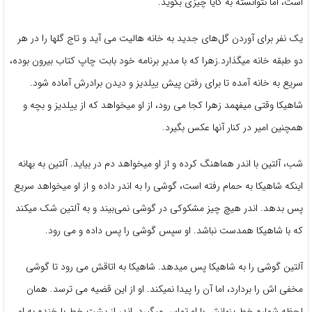
است، اما نتوانسته به کایا چیزی بگوید.
یک نفر برای آوردن گل‌های جدید به خانه هالیت می آید و تاج گلها را در هر
دو طبقه خانه میگذارد.زهرا که با مدیر برنامه خود بابت چاپ کتاب بیرون بوده،
سریع به خانه آمده تا برای رفتن پیش ییلدیز و دیدن برادرش آماده شود.
شاهیکا وقتی میفهمد زهرا کجا می رود، از او میخواهد که از ییلدیز و بچه و
همچنین امیر در کنار آنها عکس بگیرد.
شب، آلتین با اندر هماهنگ کرده و از او میخواهد دم در بیاید. آلتین به بهانه
اینکه شاهیکا به حمام رفته است، گوشی را به اندر داده و از او میخواهد سریع
پس بدهد. اندر هیچ چیز مشکوکی در گوشی نمی‌بیند و به آلتین شک میکند
که با شاهیکا همدست نباشد. او سپس گوشی را پس داده و می رود.
آلتین گوشی را به شاهیکا پس میدهد. شاهیکا به اتاقش می رود تا گوشی
مخفی اش را بردارد، اما آن را پیدا نمیکند. او از این قضیه می ترسد. همان
لحظه شماره خط پنهانش با او تماس میگیرد. اندر از پشت خط با خنده به او