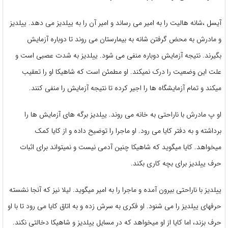
آیسل ،شانه هالیت را به امیر می رساند و امیر آن را به ییلدیز می دهد. ییلدیز
و مادرش به محض گرفتن شانه به بیمارستان می روند تا دوباره آزمایش
بگیرند. نتیجه آزمایش دوباره منفی می شود. ییلدیز به شدت عصبی است و
علت این وضعیت را درک نمیکند. او مطمئن است که شاهیکا او را تعقیب
میکند و تمام آزمایشگاه ها را اجیر کرده تا نتیجه آزمایش را منفی کنند.
او پ مادرش با ناراحتی به خانه می روند. ییلدیز برگه های آزمایش ها را
برداشته و به دفتر کایا می رود. او ماجرا را توضیح داده و از کایا کمک
میخواهد. کایا میگوید که شاهیکا چنین آدمی نیست و نمیتواند برای اثبات
حرف ییلدیز برای بچه کاری بکند.
ییلدیز با ناراحتی بیرون آمده و ماجرا را به امیر میگوید. لیلا نیز که آنجا نشسته
حرفهای ییلدیز را می شنود. او فکری به سرش زده و به اتاق کایا می رود تا با او
حرف بزند، اما کایا از او میخواهد که در مسایل ییلدیز و شاهیکا دخالتی نکند.