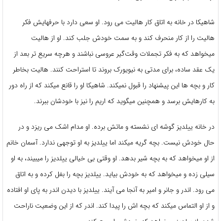
شاهیکا در خانه به اتاق کار هالیت می رود. او سعی دارد با حرفهایش فکر
هالیت را از کار منحرف کند و به سمت خودش جلب کند. او از هالیت
میخواهد که به فکر تجملات وقت‌گیر عروسی نباشند و هرچه سریع تر بعد از
یک عقد ساده، برای مدتی به نیویورک بروند تا استراحت کنند. هالیت بخاطر
کار و بچه ها این پیشنهاد را قبول نمیکند‌. شاهیکا او را قانع میکند که از راه دور
به کارهایش برسد و همچنین میگوید که اریم را نیز با خودشان ببرند.
در خانه ییلدیز گوشه ای نشسته و ماتش برده. او مدام اشک می ریزد و در
حال خودش نیست. بچه گریه میکند اما ییلدیز به او توجهی ندارد. آسمان خانم
از او میخواهد که به بچه شیر بدهد. او وقتی بی خیالی ییلدیز را میبیند، به او
سیلی زده و میخواهد که به خودش بیاید. ییلدیز بچه را بغل کرده و به اتاق
می رود. اندر و جانر و امیر به آنجا می آیند. ییلدیز با دیدن اندر به پای او افتاده
و از او التماس میکند که بچه اش را پیدا کند. اندر که از این وضعیت ناراحت