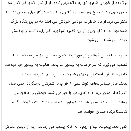
لیلا بعد از خوردن شام با کایا به خانه برمی‌گردد. او از شبی که با کایا گذرانده
حس خوبی دارد.صبح روز بعد، لیلا کادویی به یاد مادر کایا برای او خریده و به
دفتر می برد. او یاد خاطرات کودکی خودش می افتد که در پرورشگاه بزرگ
شده بود، اما به کایا چیزی از این قضیه نمیگوید. کایا بابت کادو از تو تشکر
کرده و خوشحال می شود.
جانر با کایا تماس گرفته و در مورد پیدا شدن بچه ییلدیز خبر میدهد. کایا
تصمیم می‌گیرد که سر فرصت به ییلدیز سر بزند. هالیت به ییلدیز خبر میدهد
که بچه ها قرار است برای دیدن هالیت جان، پسر ییلدیز، به خانه او
بیایند.مادر ییلدیز بخاطر فوت یکی از اقوام، به شهرشان برمیگردد. کمی بعد،
اندر که از آمدن اریم به خانه ییلدیز با خبر می شود خودش را به آنجا می
رساند. او از ییلدیز میخواهد که هرطور شده به خانه هالیت برگردد، وگرنه
شاهیکا برنده میدان خواهد شد.
کمی بعد، ییعیت، لیلا و اریم را به خانه ییلدیز می رساند. اریم از دیدن مادرش