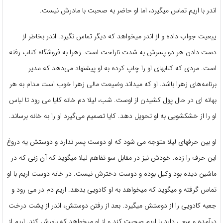
اندر با اریم تماس میگیرد، اما او حاضر به صحبت با مادرش نیست.
ییعیت جواب داده و از اندر میخواهد که دیگر تماس نگیرد. اندر بخاطر از
دست دادن هر دو پسرش به شدت ناراحت است. زهرا به فروشگاه کتاب رفته
است. مردی که کتابهای او را چاپ کرده به او پیشنهاد می‌دهد که مدیر
برنامه‌های زهرا باشد. او که میداند وضیعت مالی زهرا خوب است مدام به هر
بهانه ای در حال پول کشیدن از اوست‌. شب، لیلا دم خانه کایا می رود تا لباس
او را از خشکشویی به او تحویل دهد. کایا تصمیم می‌گیرد او را به خانه برساند.
او بین حرفهای لیلا متوجه می شود که او دوست پسر ندارد و دوستش یه دروغ
این حرف را زده. خودش نیز در مقابل سو تفاهم لیلا میگوید که آن زنی که در
ماشین دیده بود وکیل بوده و دوست دخترش نیست. در خانه دوست اریم با او
تماس گرفته و میگوید که میخواهد به او کادویی بدهد. اریم دم در می رود و
جعبه کادویی را از دوستش میگیرد. بعد از رفتن دوستش، اندر از پشت درخت
درآمده و سعی دارد با اریم صحبت کند و از او میخواهد که باورش کند. اریم از