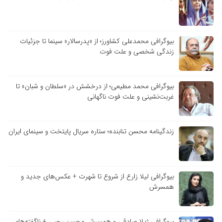
بیوگرافی محمدعلی کشاورز؛ از «پدرسالار» سینما تا جزئیات
زندگی شخصی و علت فوت
بیوگرافی محمد مطیعی؛ از درخشش در «سلطان و شبان» تا
غربت‌نشینی و علت فوت ناگهانی
زندگینامه محسن تنابنده؛ ستاره سریال پایتخت و سینمای ایران
بیوگرافی لیلا زارع از شروع تا شهرت + عکس‌های جدید و
همسرش
بیوگرافی ژیلا صادقی و همسرش محسن رجبی + ناگفته‌های