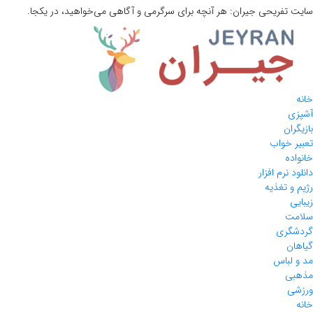
سایت تفریحی
جیران:
هر آنچه برای سرگرمی و آگاهی می‌خواهید، در یکجا.
خانه
آشپزی
بازیگران
تعبیر خواب
خانواده
دانلود نرم افزار
رژیم و تغذیه
زیبایی
سلامت
گردشگری
گیاهان
مد و لباس
مذهبی
ورزشی
خانه