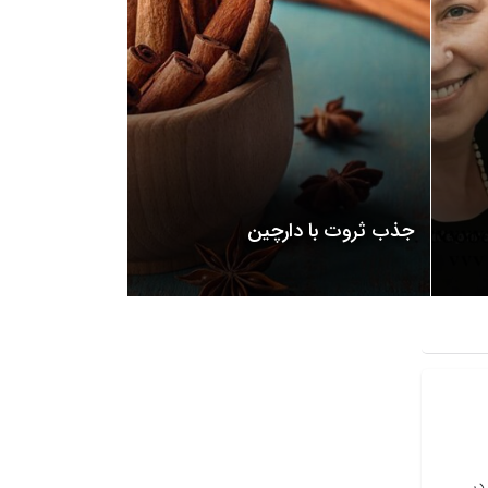
جذب ثروت با دارچین
 در