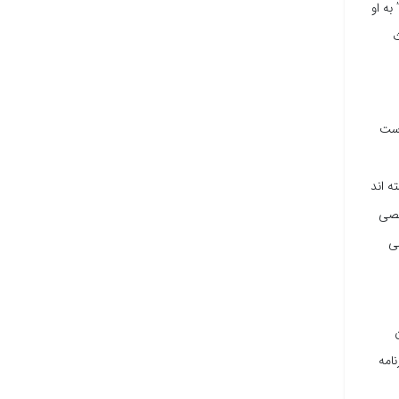
به او
ث
است
ه اند
خصی
ی
امه