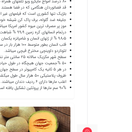
۸۰ درصد امواج مایکرو ویو تلفنهای همراه بوسیله سر جذب میگردد.
قد فضانوردان هنگامی که در فضا هستند ۵ تا ۷ سانتی متر بلنتر میگردد.
بلژیک تنها کشوری است که فیلمهای غیر اخ
جلیغه ضد گلوله، برف پاک کن شیشه خودرو 
موز پر مصرف ترین میوه کشور امریکا میباش
درتمام انسانهای کره زمین ۹۹٫۹ % شباهت ژنتیکی وجود دارد.
۹۸٫۵ % از ژنهای انسان و شامپانزه یکسان میباشند.
قلب انسان بطور متوسط ۱۰۰ هزار بار در سال میتپد.
لئوناردو داوینچی مخترع قیچی میباشد.
سطح شهر مکزیک سالانه ۲۵ سانتی متر نشست میکند.
۵۰ %جمعیت جهان هیچگاه در طول حیات خود از تلفن استفاده نکرده اند.
در هر ۵ ثانیه یک کامپیوتر در سطح جهان به ویروس آلوده میگردد.
ظروف پلاستیکی ۵۰ هزار سال طول میکشد تا در طبیعت شروع به تجزیه شدن کنند.
اغلب مارها دارای ۶ ردیف دندان میباشند.
۹۰% سم مارها از پروتئین تشکیل یافته است.