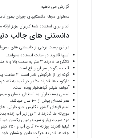
گزارش می دهیم.
محتوای مجله دانستنیهای جیران بطور کامل 
اند و برای استفاده شما کاربران عزیز ارائه 
دانستنی های جالب دنیا
در این پست برخی از دانستنی های معروف 
اسبها قادرند در حالت ایستاده بخوابند.
کانگروها قادرند ۳ متر به سمت بالا و ۸ متر به سمت جلو بپرند.
قلب میگو در سر آن واقع است.
گونه ای از خرگوش قادر است ۱۲ ساعت پس از تولد جفت گیری کند.
دارکوب ها قادرند ۲۰ بار در ثانیه به تنه درخت ضربه بزنند.
آدولف هیتلر گیاهخوار بوده است.
تمامی پستانداران به استثنای انسان و میم
عمر تمساح بیش از ۱۰۰ سال میباشد.
تمام قوهای کشور انگلیس جزو دارایی های
موریانه ها قادرند تا ۲ روز زیر آب زنده بمانند.
مزه سیب، پیاز و سیب زمینی یکسان میباش
فیلها قادرند روزانه ۶۰ گالن آب و ۲۵۰ کیلو گرم یونجه مصرف کنند.
جغدها قادر به حرکت دادن چشمان خود در