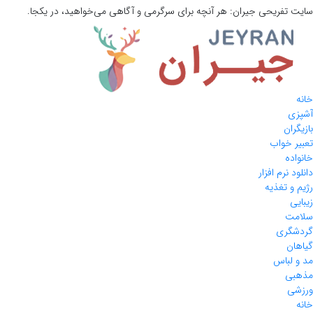
سایت تفریحی
جیران:
هر آنچه برای سرگرمی و آگاهی می‌خواهید، در یکجا.
خانه
آشپزی
بازیگران
تعبیر خواب
خانواده
دانلود نرم افزار
رژیم و تغذیه
زیبایی
سلامت
گردشگری
گیاهان
مد و لباس
مذهبی
ورزشی
خانه