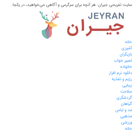
سایت تفریحی
جیران:
هر آنچه برای سرگرمی و آگاهی می‌خواهید، در یکجا.
خانه
آشپزی
بازیگران
تعبیر خواب
خانواده
دانلود نرم افزار
رژیم و تغذیه
زیبایی
سلامت
گردشگری
گیاهان
مد و لباس
مذهبی
ورزشی
خانه