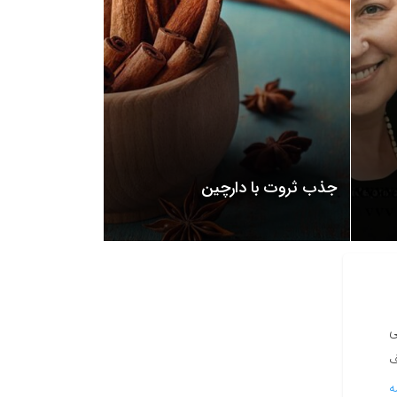
جذب ثروت با دارچین
ی
اف
ه