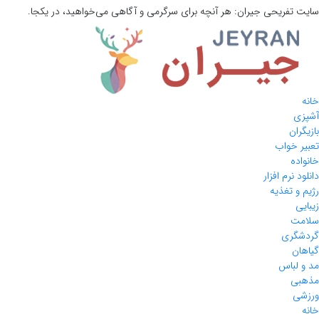
سایت تفریحی
جیران:
هر آنچه برای سرگرمی و آگاهی می‌خواهید، در یکجا.
خانه
آشپزی
بازیگران
تعبیر خواب
خانواده
دانلود نرم افزار
رژیم و تغذیه
زیبایی
سلامت
گردشگری
گیاهان
مد و لباس
مذهبی
ورزشی
خانه